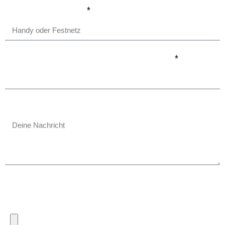
Deine Telefonnummer
Auf welche Stelle möchtest Du Dich bewerben?
Wenn Du möchtest, kannst Du uns noch etwas mitteilen
Lade Deinen Lebenslauf & ggf. Zeugnisse hoch (pdf &
jpg/max. 5 Dateien/max. 10MB)