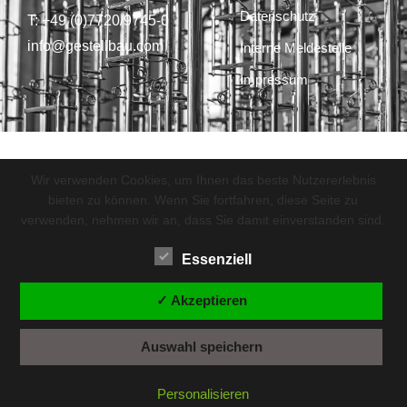
Datenschutz
T: +49 (0)7720/9745-0
info@gestellbau.com
Interne Meldestelle
Impressum
Wir verwenden Cookies, um Ihnen das beste Nutzererlebnis
bieten zu können. Wenn Sie fortfahren, diese Seite zu
verwenden, nehmen wir an, dass Sie damit einverstanden sind.
Essenziell
✓ Akzeptieren
Auswahl speichern
Personalisieren