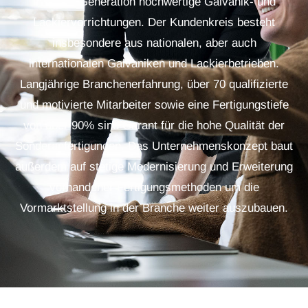
in dritter Generation hochwertige Galvanik- und
Lackiervorrichtungen. Der Kundenkreis besteht
insbesondere aus nationalen, aber auch
internationalen Galvaniken und Lackierbetrieben.
Langjährige Branchenerfahrung, über 70 qualifizierte
und motivierte Mitarbeiter sowie eine Fertigungstiefe
von über 90% sind Garant für die hohe Qualität der
Sonderanfertigungen. Das Unternehmenskonzept baut
außerdem auf stetige Modernisierung und Erweiterung
vorhandener Fertigungsmethoden um die
Vormarktstellung in der Branche weiter auszubauen.