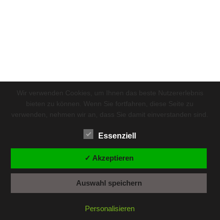
Wir verwenden Cookies, um Ihnen das beste Nutzererlebnis
bieten zu können. Wenn Sie fortfahren, diese Seite zu
verwenden, nehmen wir an, dass Sie damit einverstanden sind.
Essenziell
✓ Akzeptieren
Auswahl speichern
Personalisieren